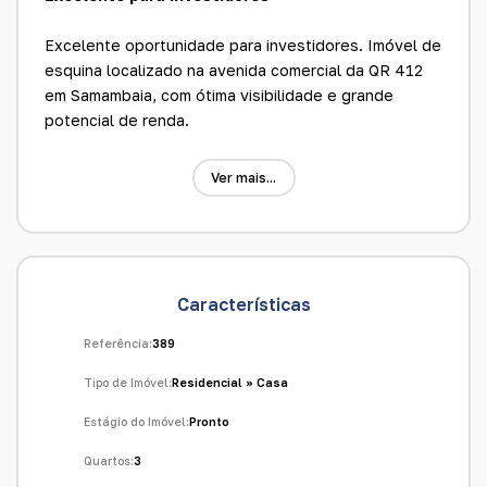
Excelente oportunidade para investidores. Imóvel de
esquina localizado na avenida comercial da QR 412
em Samambaia, com ótima visibilidade e grande
potencial de renda.
Detalhes do imóvel:
Ver mais...
3 lojas comerciais com aproximadamente 30 m² cada
Piso em cerâmica
Forro em PVC
Banheiro nas lojas
Características
Casa na lateral:
3 quartos
Referência:
389
Sala
Tipo de Imóvel:
Residencial
»
Casa
Cozinha
Banheiro social
Estágio do Imóvel:
Pronto
Piso em cerâmica
Quartos:
3
Forro em PVC