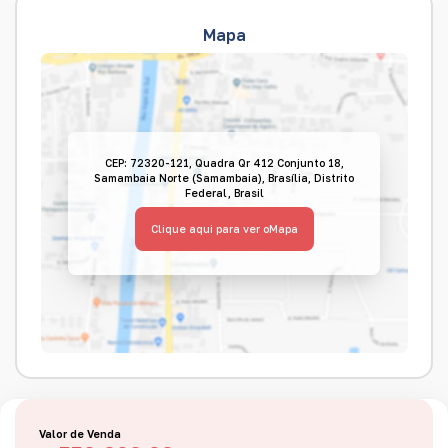
Mapa
CEP: 72320-121
,
Quadra Qr 412 Conjunto 18
,
Samambaia Norte (Samambaia)
,
Brasília
,
Distrito
Federal
,
Brasil
Clique aqui para ver o
Mapa
Valor de Venda