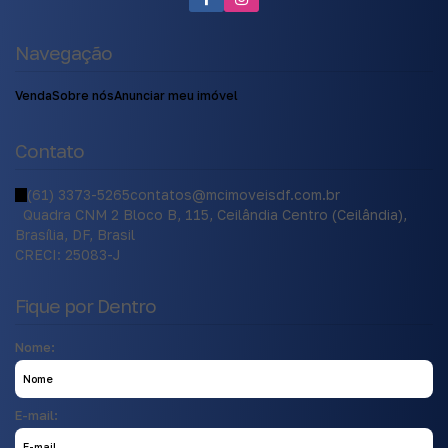
Navegação
Venda
Sobre nós
Anunciar meu imóvel
Contato
(61) 3373-5265
contatos@mcimoveisdf.com.br
Quadra CNM 2 Bloco B
,
115
,
Ceilândia Centro (Ceilândia)
,
Brasília
,
DF
,
Brasil
CRECI: 25083-J
Fique por Dentro
Nome:
E-mail: