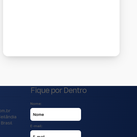
Fique por Dentro
Nome:
om.br
eilândia
Brasil
E-mail: