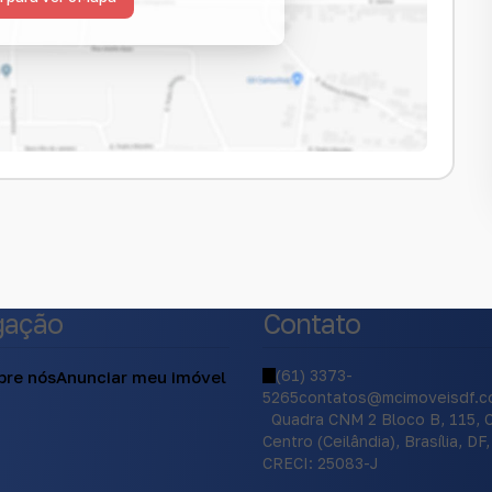
gação
Contato
(61) 3373-
bre nós
Anunciar meu imóvel
5265
contatos@mcimoveisdf.c
Quadra CNM 2 Bloco B
,
115
,
C
Centro (Ceilândia)
,
Brasília
,
DF
,
CRECI: 25083-J