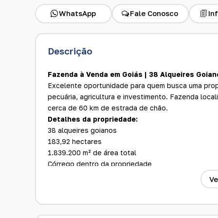
WhatsApp
Fale Conosco
In
Descrição
Fazenda à Venda em Goiás | 38 Alqueires Goiano
Excelente oportunidade para quem busca uma propri
pecuária, agricultura e investimento. Fazenda loc
cerca de 60 km de estrada de chão.
Detalhes da propriedade:
38 alqueires goianos
183,92 hectares
1.839.200 m² de área total
Córrego dentro da propriedade
Capacidade para até 180 cabeças de gado
Ve
Diferenciais:
Excelente para pecuária
Ótima opção para agricultura