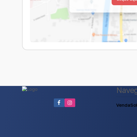
Nave
Venda
So