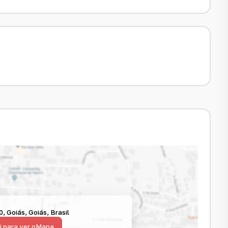
0
,
Goiás
,
Goiás
,
Brasil
i para ver o
Mapa