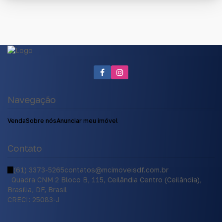
Navegação
Venda
Sobre nós
Anunciar meu imóvel
Contato
(61) 3373-5265
contatos@mcimoveisdf.com.br
Quadra CNM 2 Bloco B
,
115
,
Ceilândia Centro (Ceilândia)
,
Brasília
,
DF
,
Brasil
CRECI: 25083-J