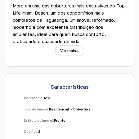
More em uma das coberturas mais exclusivas do Top
Life Miami Beach, um dos condomínios mais
completos de Taguatinga. Um imóvel reformado,
moderno e com excelente distribuição dos
ambientes, ideal para quem busca conforto,
praticidade e qualidade de vida.
Detalhes do imóvel:
Ver mais...
* Cobertura duplex com 90 m²
* 2 quartos com armários planejados de alta
qualidade
* Sala ampla e aconchegante
* Cozinha rica em armários planejados
Características
* Parte inferior totalmente reformada
* Piso em porcelanato
Referência:
413
* Acabamento moderno e elegante
Tipo de Imóvel:
Residencial
»
Cobertura
* Banheiro social no piso inferior
* Banheiro social no piso superior
Estágio do Imóvel:
Pronto
* 2 vagas de garagem cobertas e paralelas,
Quartos:
2
localizadas na entrada do bloco