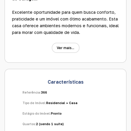
Excelente oportunidade para quem busca conforto,
praticidade e um imóvel com ótimo acabamento. Esta
casa oferece ambientes modernos e funcionais, ideal
para morar com qualidade de vida.
Detalhes do imóvel:
Ver mais...
2 quartos, sendo 1 suíte
Sala conjugada com cozinha
2 banheiros
Área de serviço
Garagem para 2 carros
Características
Ar-condicionado
Fogão cooktop já instalado
Referência:
366
Pintura toda no fuget
Tipo de Imóvel:
Residencial
»
Casa
Iluminação em LED
Portão eletrônico
Estágio do Imóvel:
Pronto
Quartos:
2 (sendo 1 suíte)
Condições de compra: