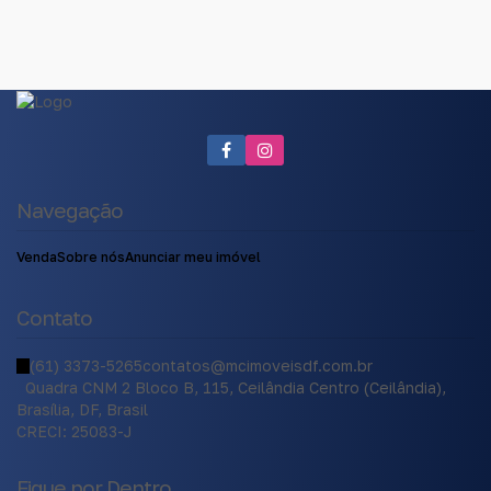
Navegação
Venda
Sobre nós
Anunciar meu imóvel
Contato
(61) 3373-5265
contatos@mcimoveisdf.com.br
Quadra CNM 2 Bloco B
,
115
,
Ceilândia Centro (Ceilândia)
,
Brasília
,
DF
,
Brasil
CRECI: 25083-J
Fique por Dentro