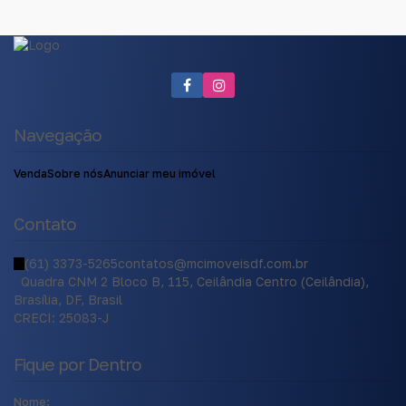
Navegação
Venda
Sobre nós
Anunciar meu imóvel
Contato
(61) 3373-5265
contatos@mcimoveisdf.com.br
Quadra CNM 2 Bloco B
,
115
,
Ceilândia Centro (Ceilândia)
,
Brasília
,
DF
,
Brasil
CRECI: 25083-J
Fique por Dentro
Nome: