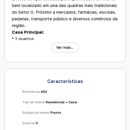
bem localizado em uma das quadras mais tradicionais
do Setor O. Próximo a mercados, farmácias, escolas,
padarias, transporte público e diversos comércios da
região.
Casa Principal:
* 2 quartos
* Sala
Ver mais...
* Cozinha
* Banheiro social
* Piso em cerâmica
* Forro
* Área de serviço coberta
Características
* Corredor lateral
* Frente coberta
Referência:
453
* Garagem para até 3 carros
Tipo de Imóvel:
Residencial
»
Casa
Casa dos Fundos:
* 1 quarto
Estágio do Imóvel:
Pronto
* Sala
Quartos:
3
* Cozinha