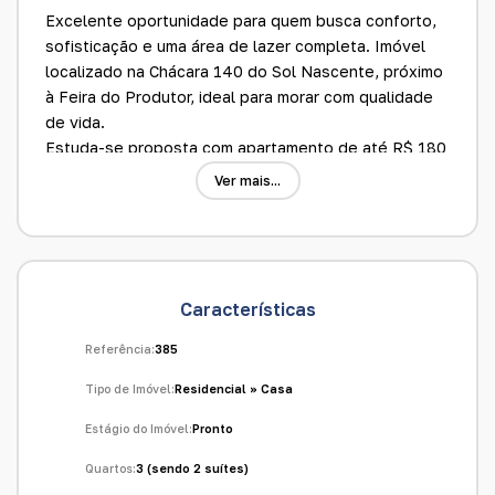
Excelente oportunidade para quem busca conforto,
sofisticação e uma área de lazer completa. Imóvel
localizado na Chácara 140 do Sol Nascente, próximo
à Feira do Produtor, ideal para morar com qualidade
de vida.
Estuda-se proposta com apartamento de até R$ 180
mil e caminhonete na negociação.
Ver mais...
Detalhes do imóvel:
Área total de 250 m²
3 quartos, sendo 2 suítes
1 suíte com closet
Características
Sala ampla
Cozinha planejada
Referência:
385
Banheiro social
Tipo de Imóvel:
Residencial
»
Casa
Banheiro externo
Área de serviço
Estágio do Imóvel:
Pronto
Garagem para 4 carros
Quartos:
3 (sendo 2 suítes)
Armários planejados em todos os quartos