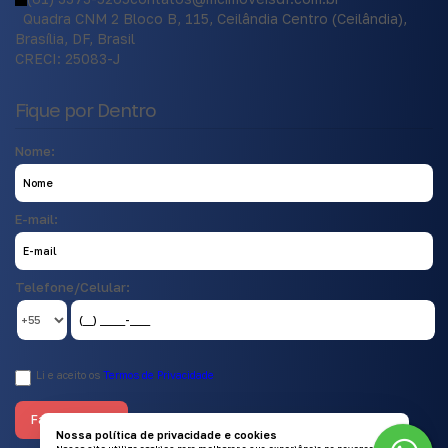
Quadra CNM 2 Bloco B
,
115
,
Ceilândia Centro (Ceilândia)
,
Brasília
,
DF
,
Brasil
CRECI: 25083-J
Fique por Dentro
Nome:
E-mail:
Telefone/Celular:
Li e aceito os
Termos de Privacidade
Nossa política de privacidade e cookies