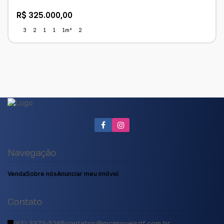
R$
325.000,00
3
2
1
1
1m²
2
Navegação
Venda
Sobre nós
Anunciar meu imóvel
Contato
(61) 3373-5265
contatos@mcimoveisdf.com.br