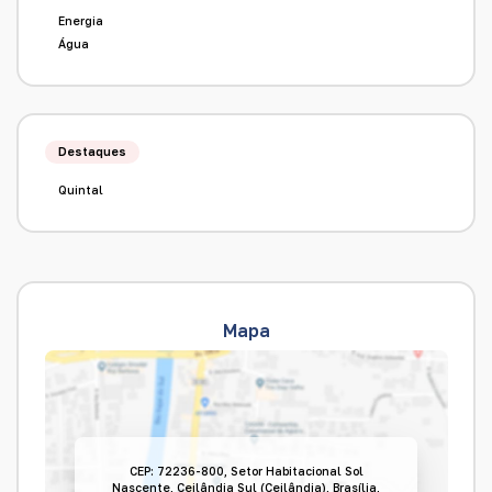
Energia
Água
Destaques
Quintal
Mapa
CEP: 72236-800
,
Setor Habitacional Sol
Nascente
,
Ceilândia Sul (Ceilândia)
,
Brasília
,