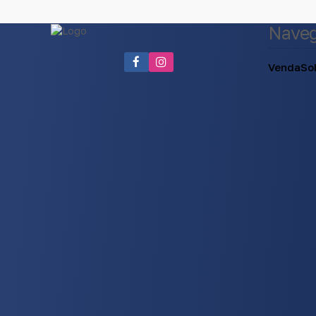
Nave
Venda
So