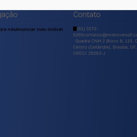
gação
Contato
(61) 3373-
bre nós
Anunciar meu imóvel
5265
contatos@mcimoveisdf.c
Quadra CNM 2 Bloco B
,
115
,
C
Centro (Ceilândia)
,
Brasília
,
DF
,
CRECI: 25083-J