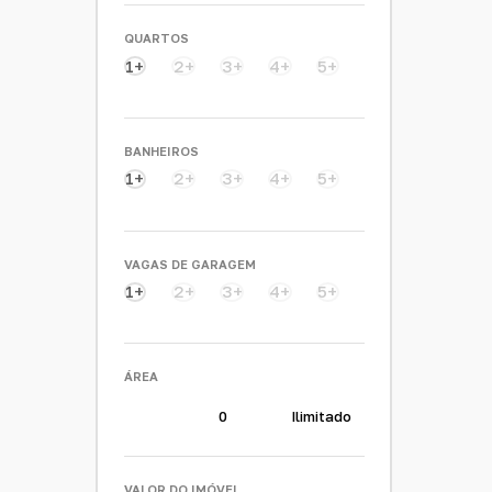
Águas Lindas de Goiás (5)
QUARTOS
Jardim Pérola da Barragem II (2)
1+
2+
3+
4+
5+
Jardim Querência (1)
Mansões Centro Oeste (1)
Mansões Olinda (1)
BANHEIROS
Luziânia (1)
1+
2+
3+
4+
5+
Jardim Flamboyant (1)
VAGAS DE GARAGEM
1+
2+
3+
4+
5+
ÁREA
VALOR DO IMÓVEL