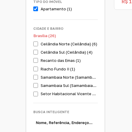
R$
1
TIPO DO IMÓVEL
Apartamento (1)
CIDADE E BAIRRO
Brasília (26)
Ceilândia Norte (Ceilândia) (6)
Apa
Ceilândia Sul (Ceilândia) (4)
Cal
Recanto das Emas (1)
CEP
Riacho Fundo II (1)
756
Samambaia Norte (Samambaia) (1)
030
Samambaia Sul (Samambaia) (2)
Setor Habitacional Vicente Pires (5)
Setor Leste (Vila Estrutural) (1)
Sul (Águas Claras) (1)
BUSCA INTELIGENTE
Taguatinga Norte (Taguatinga) (3)
Taguatinga Sul (Taguatinga) (1)