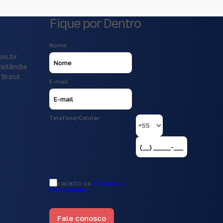
Fique por Dentro
Nome:
om.br
eilândia
Brasil
E-mail:
Telefone/Celular:
Li e aceito os
Termos de
Privacidade